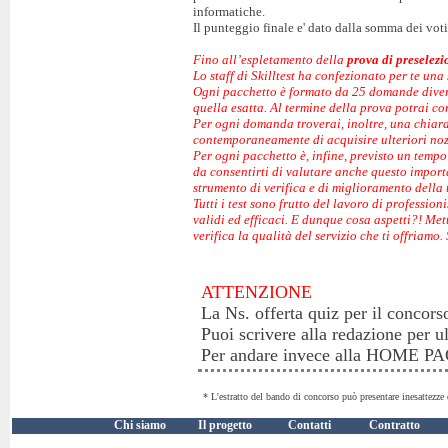
informatiche.
Il punteggio finale e' dato dalla somma dei voti 
Fino all’espletamento della
prova di preselezi
Lo staff di Skilltest ha confezionato per te una 
Ogni pacchetto è formato da 25 domande diverse
quella esatta. Al termine della prova potrai co
Per ogni domanda troverai, inoltre, una chiara 
contemporaneamente di acquisire ulteriori noz
Per ogni pacchetto è, infine, previsto un temp
da consentirti di valutare anche questo important
strumento di verifica e di miglioramento della
Tutti i test sono frutto del lavoro di profession
validi ed efficaci. E dunque cosa aspetti?! Met
verifica la qualità del servizio che ti offriamo.
ATTENZIONE
La Ns. offerta quiz per il concors
Puoi scrivere alla redazione per u
Per andare invece alla HOME 
* L'estratto del bando di concorso può presentare inesattezze 
Chi siamo
Il progetto
Contatti
Contratto