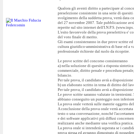
Qualora gli aventi diritto a partecipare al conc
preselezione consistente in una serie di quesiti 
svolgimento della suddetta prova, verrà data co
del 27 novembre 2007. Tale pubblicazione avrà v
reperite sul sito internet dell'I.N.P.S. (www.inps.i
L'esito favorevole della prova preselettiva e' c
del voto finale di merito.
Gli esami consisteranno in due prove scritte ed 
cultura giuridico-amministrativa di base ed a va
professionale richieste dal ruolo da ricoprire.
Le prove scritte del concorso consisteranno
a) nella soluzione di quesiti a risposta sintetica
commerciale, diritto penale e procedura penale, 
bilancio.
Per tale prova, il candidato avrà a disposizione 
b) un elaborato scritto in tema di diritto del la
Per tale prova, il candidato avrà a disposizione 
Le prove scritte saranno valutate in trentesimi.
abbiano conseguito un punteggio non inferiore
La prova orale verterà sulle materie oggetto del
A conclusione della prova orale verrà accertata 
testo o una conversazione, nonché l'accertamen
e dei software applicativi più diffusi concernent
realizzarsi anche mediante una verifica pratica.
La prova orale si intenderà superata se i candi
prova stessa ed avranno dimostrato di possedere