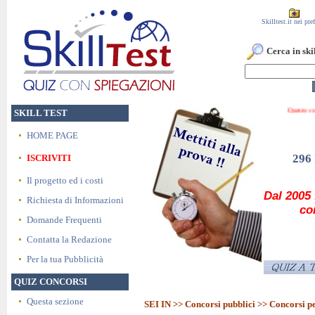
Skilltest.it nei pref
Cerca in skil
Que
SKILL TEST
HOME PAGE
296
ISCRIVITI
Il progetto ed i costi
Dal 2005 
Richiesta di Informazioni
co
Domande Frequenti
Contatta la Redazione
Per la tua Pubblicità
QUIZ CONCORSI
Questa sezione
SEI IN >>
Concorsi pubblici
>> Concorsi p