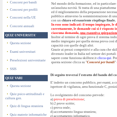
Concorsi per bandi
Nel mondo della formazione, ed in particolare d
un'assoluta novità. Si tratta di una piattaforma
Concorsi per profili
ed il miglioramento della preparazione necessa
pubblico attraverso la somministrazione di un
Concorsi nella UE
con un
chiaro ed esauriente riepilogo finale.
In esso sono indicati: il tempo impiegato, le 
Concorsi annuali
correttamente, le domande cui si è risposto 
ciascuna domanda,
una esaustiva spiegazion
QUIZ UNIVERSITA'
Inoltre al termine di ogni prova il sistema ind
medio impiegato per quella stessa prova così d
Questa sezione
capacità con quelle degli altri.
Grazie ai prezzi competitivi e alla cura che skil
Esami universitari
divenuto leader in Italia nel settore dei portal
sapere come funziona skilltest.it
clicca qui
. Pe
Preselezioni universitarie
questa sezione clicca su "
Concorsi per bandi
"
SSIS
Di seguito troverai l'estratto del bando del co
QUIZ VARI
E' indetto un concorso pubblico, per esami, a c
Questa sezione
ispettore di vigilanza, area funzionale C, pos
Quiz psico-attitudinali e
Lo svolgimento del concorso prevede:
cultura gen.
a)
prova di preselezione
;
b) 2 prove scritte;
Quiz di lingua straniera
c) prova orale;
d) accertamento lingua straniera;
Quiz materie informatiche
e) accertamento informatico.