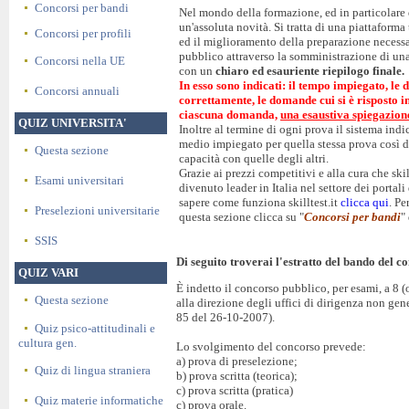
Concorsi per bandi
Nel mondo della formazione, ed in particolare d
un'assoluta novità. Si tratta di una piattaforma
Concorsi per profili
ed il miglioramento della preparazione necessa
pubblico attraverso la somministrazione di un
Concorsi nella UE
con un
chiaro ed esauriente riepilogo finale.
In esso sono indicati: il tempo impiegato, le 
Concorsi annuali
correttamente, le domande cui si è risposto 
ciascuna domanda,
una esaustiva spiegazion
QUIZ UNIVERSITA'
Inoltre al termine di ogni prova il sistema ind
medio impiegato per quella stessa prova così d
Questa sezione
capacità con quelle degli altri.
Grazie ai prezzi competitivi e alla cura che skil
Esami universitari
divenuto leader in Italia nel settore dei portal
sapere come funziona skilltest.it
clicca qui
. Pe
Preselezioni universitarie
questa sezione clicca su "
Concorsi per bandi
"
SSIS
Di seguito troverai l'estratto del bando del co
QUIZ VARI
È indetto il concorso pubblico, per esami, a 8 (
Questa sezione
alla direzione degli uffici di dirigenza non gen
85 del 26-10-2007).
Quiz psico-attitudinali e
cultura gen.
Lo svolgimento del concorso prevede:
a) prova di preselezione;
Quiz di lingua straniera
b) prova scritta (teorica);
c) prova scritta (pratica)
Quiz materie informatiche
c) prova orale.