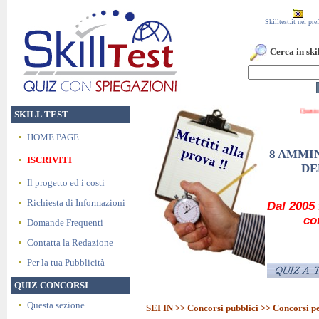
Skilltest.it nei pref
Cerca in skil
SKILL TEST
HOME PAGE
8 AMMIN
ISCRIVITI
DE
Il progetto ed i costi
Richiesta di Informazioni
Dal 2005 
co
Domande Frequenti
Contatta la Redazione
Per la tua Pubblicità
QUIZ CONCORSI
Questa sezione
SEI IN >>
Concorsi pubblici
>> Concorsi p