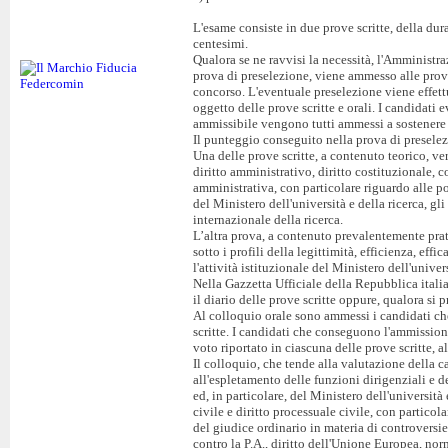
L'esame consiste in due prove scritte, della dur
centesimi.
Qualora se ne ravvisi la necessità, l'Amministra
prova di preselezione, viene ammesso alle prove
concorso. L'eventuale preselezione viene effettu
oggetto delle prove scritte e orali. I candidat
ammissibile vengono tutti ammessi a sostenere l
Il punteggio conseguito nella prova di preselez
Una delle prove scritte, a contenuto teorico, ve
diritto amministrativo, diritto costituzionale, c
amministrativa, con particolare riguardo alle po
del Ministero dell'università e della ricerca, gli
internazionale della ricerca.
L’altra prova, a contenuto prevalentemente pratic
sotto i profili della legittimità, efficienza, ef
l'attività istituzionale del Ministero dell'univers
Nella Gazzetta Ufficiale della Repubblica itali
il diario delle prove scritte oppure, qualora si 
Al colloquio orale sono ammessi i candidati ch
scritte. I candidati che conseguono l'ammission
voto riportato in ciascuna delle prove scritte, 
Il colloquio, che tende alla valutazione della c
all'espletamento delle funzioni dirigenziali e
ed, in particolare, del Ministero dell'università e
civile e diritto processuale civile, con partico
del giudice ordinario in materia di controversie 
contro la P.A., diritto dell'Unione Europea, no