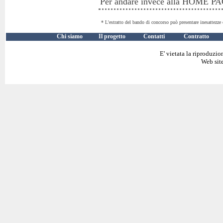
Per andare invece alla HOME 
* L'estratto del bando di concorso può presentare inesattezze 
Chi siamo
Il progetto
Contatti
Contratto
E' vietata la riproduzio
Web site