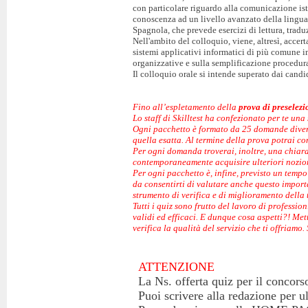
con particolare riguardo alla comunicazione isti
conoscenza ad un livello avanzato della lingua s
Spagnola, che prevede esercizi di lettura, trad
Nell'ambito del colloquio, viene, altresì, accert
sistemi applicativi informatici di più comune i
organizzative e sulla semplificazione procedura
Il colloquio orale si intende superato dai cand
Fino all’espletamento della
prova di preselezi
Lo staff di Skilltest ha confezionato per te una 
Ogni pacchetto è formato da 25 domande diverse
quella esatta. Al termine della prova potrai co
Per ogni domanda troverai, inoltre, una chiara 
contemporaneamente acquisire ulteriori nozion
Per ogni pacchetto è, infine, previsto un temp
da consentirti di valutare anche questo important
strumento di verifica e di miglioramento della
Tutti i quiz sono frutto del lavoro di professio
validi ed efficaci. E dunque cosa aspetti?! Me
verifica la qualità del servizio che ti offriamo.
ATTENZIONE
La Ns. offerta quiz per il concors
Puoi scrivere alla redazione per u