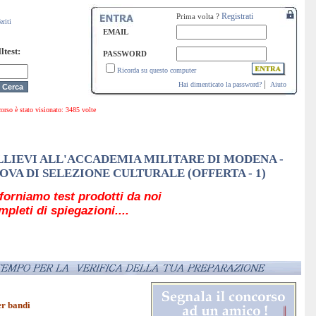
Registrati
Prima volta ?
eriti
EMAIL
ltest:
PASSWORD
Ricorda su questo computer
|
Hai dimenticato la password?
Aiuto
sto concorso è stato visionato: 3485 volte
ALLIEVI ALL'ACCADEMIA MILITARE DI MODENA -
OVA DI SELEZIONE CULTURALE (OFFERTA - 1)
forniamo test prodotti da noi
mpleti di spiegazioni....
er bandi