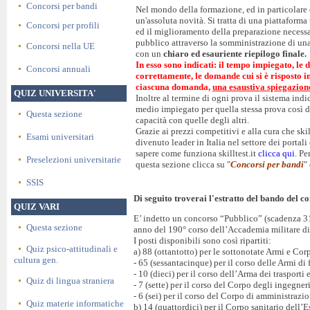
Concorsi per bandi
Nel mondo della formazione, ed in particolare d
un'assoluta novità. Si tratta di una piattaforma
Concorsi per profili
ed il miglioramento della preparazione necessa
pubblico attraverso la somministrazione di un
Concorsi nella UE
con un
chiaro ed esauriente riepilogo finale.
In esso sono indicati: il tempo impiegato, le 
Concorsi annuali
correttamente, le domande cui si è risposto 
ciascuna domanda,
una esaustiva spiegazion
QUIZ UNIVERSITA'
Inoltre al termine di ogni prova il sistema ind
medio impiegato per quella stessa prova così d
Questa sezione
capacità con quelle degli altri.
Grazie ai prezzi competitivi e alla cura che skil
Esami universitari
divenuto leader in Italia nel settore dei portal
sapere come funziona skilltest.it
clicca qui
. Pe
Preselezioni universitarie
questa sezione clicca su "
Concorsi per bandi
"
SSIS
Di seguito troverai l'estratto del bando del co
QUIZ VARI
E’ indetto un concorso “Pubblico” (scadenza 31
Questa sezione
anno del 190° corso dell’Accademia militare d
I posti disponibili sono così ripartiti:
Quiz psico-attitudinali e
a) 88 (ottantotto) per le sottonotate Armi e Cor
cultura gen.
- 65 (sessantacinque) per il corso delle Armi di f
- 10 (dieci) per il corso dell’Arma dei trasporti 
Quiz di lingua straniera
- 7 (sette) per il corso del Corpo degli ingegner
- 6 (sei) per il corso del Corpo di amministrazi
Quiz materie informatiche
b) 14 (quattordici) per il Corpo sanitario dell’E