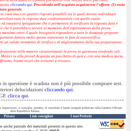
dazione
cliccando qui
.
Procedendo nell'acquisto acquisterete l'offerta (1) ossia
ltura generale.
 ciascuna con quattro risposte possibili tra le quali dovrai individuare
ntrollare tutte le risposte date confrontandole con quelle esatte.
ed esaustiva spiegazione che ti permetterà di verificare la risposta data e
i che ti potrebbero servire al momento dell’espletamento della prova.
po massimo entro il quale bisognerà rispondere a tutte le domande proposte
portante fattore molto spesso trascurato in fase di autoverifica.
frirti un valido strumento di verifica e di miglioramento della tua preparazione
rofessionisti nelle materie caratterizzanti la prova in questione rendendo tali
! Mettici tu alla prova! Acquista un pacchetto di quiz e, con una modica spesa,
offriamo. Siamo sicuri che tornerai a trovarci.
o in questione è scaduta non è più possibile comprare test.
lteriori delucidazioni
cliccando qui
.
PAGE
clicca qui
.
o imprecisioni, si consiglia, pertanto, di consultare il bando integrale pubblicato nella Gazzetta Ufficiale
della Repubblica Italiana.
Privacy
Link consigliati
I tuoi Preferiti
ne anche parziale dei materiali presenti in questo sito.
 design, testi e grafica © 2026
QSCE