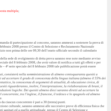
sposta multipla
;
manda di partecipazione al concorso, saranno ammessi a sostenere la prova di
2 febbraio 2008 presso il Centro di Selezione e Reclutamento Nazionale
nizio non prima delle ore 09,30 dell’orario ufficiale secondo il calendario
 della sede di svolgimento di detta prova saranno rese note mediante avviso
ciale del 8 febbraio 2008, che avrà valore di notifica a tutti gli effetti e per
ale – 4ª serie speciale del 8 febbraio 2008 tale pubblicazione potrà essere
uti, consisterà nella somministrazione di almeno centoquaranta quesiti a
ti ad accertare il grado di conoscenza della lingua italiana (almeno il 55% dei
ntattico, la conoscenza di argomenti di attualità, di educazione civica, di
uesiti riguarderanno, inoltre, l'interpretazione, la rielaborazione di brani, il
eduzioni logiche. Dei quesiti almeno dieci saranno diretti ad accertare la
l concorrente, tra l’inglese, il francese, il tedesco e lo spagnolo ed almeno
a.
 da ciascun concorrente è pari a 30 (trenta) punti.
ezione culturale, saranno ammessi alle successive prove di efficienza fisica che
 sanitari ed a quello attitudinale, presso il Centro di Selezione e