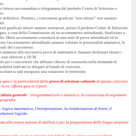
no.
o lettera raccomandata o telegramma dal predetto Centro di Selezione e
no.
i è definitivo. Pertanto, i concorrenti giudicati “non idonei” non saranno
ali.
enti giudicati idonei saranno sottoposti, presso il predetto Centro di Selezione
gno, a cura della Commissione ad un accertamento attitudinale, finalizzato a
che. Detto accertamento consisterà in una serie di prove attitudinali ed in
verso l'accertamento attitudinale saranno valutate le potenzialità adattative, le
onali del concorrente.
no ammessi alla successiva prova di matematica. Saranno dichiarati idonei i
 non inferiore a 18/30.
solo per i concorrenti che abbiano chiesto di sostenerla nella domanda di
modalità indicate in allegato al bando di concorso.
acoltativa sarà assegnata una votazione in trentesimi.
e quiz e la particolarità della
prova di selezione culturale
di questo concorso
a ns. offerta quiz in 3 parti:
 cultura generale
: ortogrammaticale e sintattico, la conoscenza di argomenti
 geografia.
a
: logica matematica, l'interpretazione, la rielaborazione di brani, il
deduzioni logiche.
da alla nostra sezione di skilltest.it per la preparazione delle lingue straniere
aterie nelle quali vi reputate più deboli. Ove voleste avere pacchetti