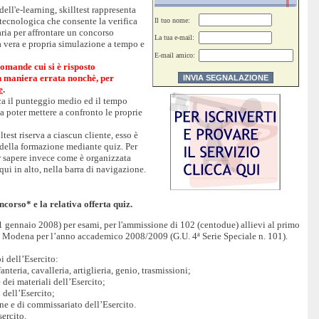
ell'e-learning, skilltest rappresenta
 tecnologica che consente la verifica
Il tuo nome:
ria per affrontare un concorso
La tua e-mail:
a vera e propria simulazione a tempo e
E-mail amico:
domande cui si è risposto
in maniera errata nonchè, per
e
.
ica il punteggio medio ed il tempo
a poter mettere a confronto le proprie
ltest riserva a ciascun cliente, esso è
i della formazione mediante quiz. Per
r sapere invece come è organizzata
 qui in alto, nella barra di navigazione.
ncorso* e la relativa offerta quiz.
 gennaio 2008) per esami, per l'ammissione di 102 (centodue) allievi al primo
i Modena per l’anno accademico 2008/2009 (G.U. 4ª Serie Speciale n. 101).
pi dell’Esercito:
anteria, cavalleria, artiglieria, genio, trasmissioni;
e dei materiali dell’Esercito;
i dell’Esercito;
one e di commissariato dell’Esercito.
sercito.