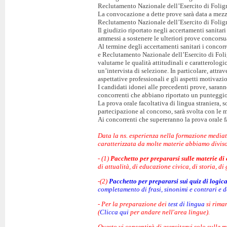
Reclutamento Nazionale dell’Esercito di Folig
La convocazione a dette prove sarà data a mezz
Reclutamento Nazionale dell’Esercito di Folig
Il giudizio riportato negli accertamenti sanitar
ammessi a sostenere le ulteriori prove concorsu
Al termine degli accertamenti sanitari i concorr
e Reclutamento Nazionale dell’Esercito di Foli
valutarne le qualità attitudinali e caratterologi
un’intervista di selezione. In particolare, attra
aspettative professionali e gli aspetti motivazi
I candidati idonei alle precedenti prove, saran
concorrenti che abbiano riportato un punteggio
La prova orale facoltativa di lingua straniera, 
partecipazione al concorso, sarà svolta con le 
Ai concorrenti che supereranno la prova orale f
Data la ns. esperienza nella formazione mediat
caratterizzata da molte materie abbiamo diviso l
- (1)
Pacchetto per prepararsi sulle materie di
di attualità, di educazione civica, di storia, di
-(2)
Pacchetto per prepararsi sui quiz di logic
completamento di frasi, sinonimi e contrari e 
- Per la preparazione dei
test di lingua
si riman
(
Clicca qui
per andare nell'area lingue).
Questo vi consentirà di esercitarvi solo sulle m