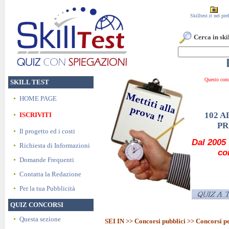
Skilltest.it nei pref
Cerca in skil
Que
SKILL TEST
HOME PAGE
102 
ISCRIVITI
PR
Il progetto ed i costi
Dal 2005 
Richiesta di Informazioni
co
Domande Frequenti
Contatta la Redazione
Per la tua Pubblicità
QUIZ CONCORSI
Questa sezione
SEI IN >>
Concorsi pubblici
>> Concorsi p