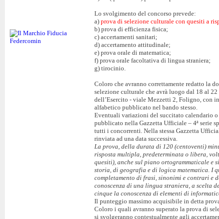
Lo svolgimento del concorso prevede:
a)
prova di selezione culturale con quesiti a ri
b) prova di efficienza fisica;
c) accertamenti sanitari;
d) accertamento attitudinale;
e) prova orale di matematica;
f) prova orale facoltativa di lingua straniera;
g) tirocinio.
Coloro che avranno correttamente redatto la do
selezione culturale che avrà luogo dal 18 al 2
dell’Esercito - viale Mezzetti 2, Foligno, con i
alfabetico pubblicato nel bando stesso.
Eventuali variazioni del succitato calendario o
pubblicato nella Gazzetta Ufficiale – 4ª serie spe
tutti i concorrenti. Nella stessa Gazzetta Uffici
rinviata ad una data successiva.
La prova, della durata di 120 (centoventi) min
risposta multipla, predeterminata o libera, vol
quesiti), anche sul piano ortogrammaticale e si
storia, di geografia e di logica matematica. I q
completamento di frasi, sinonimi e contrari e d
conoscenza di una lingua straniera, a scelta de
cinque la conoscenza di elementi di informatic
Il punteggio massimo acquisibile in detta prova
Coloro i quali avranno superato la prova di sel
si svolgeranno contestualmente agli accertamenti