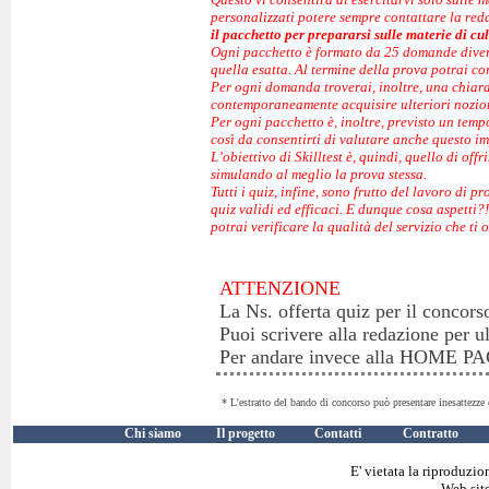
personalizzati potere sempre contattare la re
il pacchetto per prepararsi sulle materie di cu
Ogni pacchetto è formato da 25 domande diverse
quella esatta. Al termine della prova potrai co
Per ogni domanda troverai, inoltre, una chiara 
contemporaneamente acquisire ulteriori nozion
Per ogni pacchetto è, inoltre, previsto un tem
così da consentirti di valutare anche questo im
L’obiettivo di Skilltest è, quindi, quello di of
simulando al meglio la prova stessa.
Tutti i quiz, infine, sono frutto del lavoro di p
quiz validi ed efficaci. E dunque cosa aspetti?
potrai verificare la qualità del servizio che ti 
ATTENZIONE
La Ns. offerta quiz per il concors
Puoi scrivere alla redazione per u
Per andare invece alla HOME 
* L'estratto del bando di concorso può presentare inesattezze 
Chi siamo
Il progetto
Contatti
Contratto
E' vietata la riproduzio
Web site