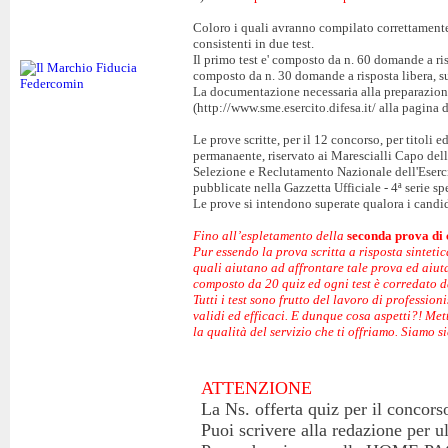
Coloro i quali avranno compilato correttament
consistenti in due test.
Il primo test e' composto da n. 60 domande a ris
composto da n. 30 domande a risposta libera, su
La documentazione necessaria alla preparazione 
(http://www.sme.esercito.difesa.it/ alla pagina
Le prove scritte, per il 12 concorso, per titoli 
permanaente, riservato ai Marescialli Capo dell'
Selezione e Reclutamento Nazionale dell'Esercit
pubblicate nella Gazzetta Ufficiale - 4ª serie sp
Le prove si intendono superate qualora i candi
Fino all’espletamento della
seconda prova di 
Pur essendo la prova scritta a risposta sintetica
quali aiutano ad affrontare tale prova ed aiu
composto da 20 quiz ed ogni test è corredato 
Tutti i test sono frutto del lavoro di profession
validi ed efficaci. E dunque cosa aspetti?! Met
la qualità del servizio che ti offriamo. Siamo s
ATTENZIONE
La Ns. offerta quiz per il concors
Puoi scrivere alla redazione per u