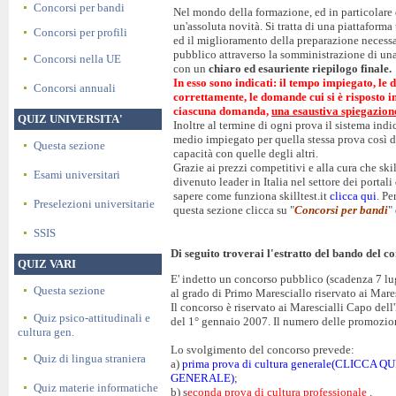
Concorsi per bandi
Nel mondo della formazione, ed in particolare d
un'assoluta novità. Si tratta di una piattaforma
Concorsi per profili
ed il miglioramento della preparazione necessa
pubblico attraverso la somministrazione di un
Concorsi nella UE
con un
chiaro ed esauriente riepilogo finale.
In esso sono indicati: il tempo impiegato, le 
Concorsi annuali
correttamente, le domande cui si è risposto 
ciascuna domanda,
una esaustiva spiegazion
QUIZ UNIVERSITA'
Inoltre al termine di ogni prova il sistema ind
medio impiegato per quella stessa prova così d
Questa sezione
capacità con quelle degli altri.
Grazie ai prezzi competitivi e alla cura che skil
Esami universitari
divenuto leader in Italia nel settore dei portal
sapere come funziona skilltest.it
clicca qui
. Pe
Preselezioni universitarie
questa sezione clicca su "
Concorsi per bandi
"
SSIS
Di seguito troverai l'estratto del bando del co
QUIZ VARI
E' indetto un concorso pubblico (scadenza 7 lug
Questa sezione
al grado di Primo Maresciallo riservato ai Mare
Il concorso è riservato ai Marescialli Capo del
Quiz psico-attitudinali e
del 1° gennaio 2007. Il numero delle promozioni
cultura gen.
Lo svolgimento del concorso prevede:
Quiz di lingua straniera
a)
prima prova di cultura generale(CLICC
GENERALE)
;
Quiz materie informatiche
b) s
econda prova di cultura professionale
.