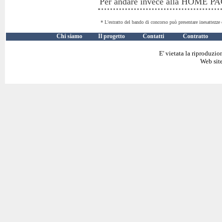
Per andare invece alla HOME 
* L'estratto del bando di concorso può presentare inesattezze 
Chi siamo
Il progetto
Contatti
Contratto
E' vietata la riproduzio
Web site