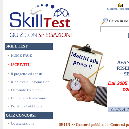
Skilltest.it nei pref
Cerca in skil
SKILL TEST
HOME PAGE
AVA
ISCRIVITI
RISE
S
Il progetto ed i costi
Richiesta di Informazioni
Dal 2005 
co
Domande Frequenti
Contatta la Redazione
Per la tua Pubblicità
QUIZ CONCORSI
Questa sezione
SEI IN >>
Concorsi pubblici
>> Concorsi p