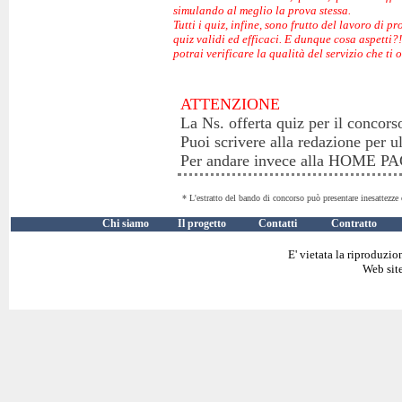
simulando al meglio la prova stessa.
Tutti i quiz, infine, sono frutto del lavoro di p
quiz validi ed efficaci. E dunque cosa aspetti?
potrai verificare la qualità del servizio che ti 
ATTENZIONE
La Ns. offerta quiz per il concors
Puoi scrivere alla redazione per u
Per andare invece alla HOME 
* L'estratto del bando di concorso può presentare inesattezze 
Chi siamo
Il progetto
Contatti
Contratto
E' vietata la riproduzio
Web site