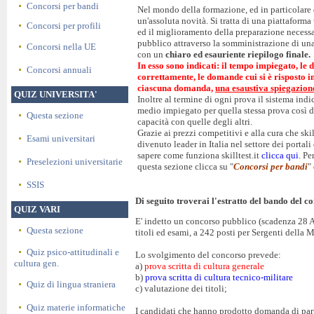
Concorsi per bandi
Nel mondo della formazione, ed in particolare d
un'assoluta novità. Si tratta di una piattaforma
Concorsi per profili
ed il miglioramento della preparazione necessa
pubblico attraverso la somministrazione di un
Concorsi nella UE
con un
chiaro ed esauriente riepilogo finale.
In esso sono indicati: il tempo impiegato, le 
Concorsi annuali
correttamente, le domande cui si è risposto 
ciascuna domanda,
una esaustiva spiegazion
QUIZ UNIVERSITA'
Inoltre al termine di ogni prova il sistema ind
medio impiegato per quella stessa prova così d
Questa sezione
capacità con quelle degli altri.
Grazie ai prezzi competitivi e alla cura che skil
Esami universitari
divenuto leader in Italia nel settore dei portal
sapere come funziona skilltest.it
clicca qui
. Pe
Preselezioni universitarie
questa sezione clicca su "
Concorsi per bandi
"
SSIS
Di seguito troverai l'estratto del bando del co
QUIZ VARI
E' indetto un concorso pubblico (scadenza 28 A
Questa sezione
titoli ed esami, a 242 posti per Sergenti della 
Quiz psico-attitudinali e
Lo svolgimento del concorso prevede:
cultura gen.
a)
prova scritta di cultura generale
b)
prova scritta di cultura tecnico-militare
Quiz di lingua straniera
c) valutazione dei titoli;
Quiz materie informatiche
I candidati che hanno prodotto domanda di part