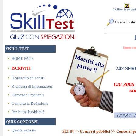
Skilltest.it nei pref
Cerca in skil
Ques
SKILL TEST
HOME PAGE
242 SE
ISCRIVITI
Il progetto ed i costi
Dal 2005 
Richiesta di Informazioni
co
Domande Frequenti
Contatta la Redazione
Per la tua Pubblicità
QUIZ CONCORSI
Questa sezione
SEI IN >>
Concorsi pubblici
>> Concorsi p