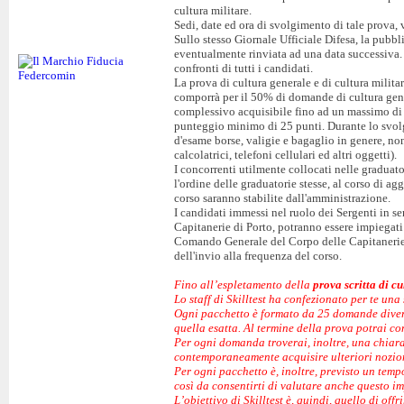
cultura militare.
Sedi, date ed ora di svolgimento di tale prova,
Sullo stesso Giornale Ufficiale Difesa, la pubbl
eventualmente rinviata ad una data successiva. L
confronti di tutti i candidati.
La prova di cultura generale e di cultura milita
comporrà per il 50% di domande di cultura gene
complessivo acquisibile fino ad un massimo di 
punteggio minimo di 25 punti. Durante lo svolgi
d'esame borse, valigie e bagaglio in genere, no
calcolatrici, telefoni cellulari ed altri oggetti).
I concorrenti utilmente collocati nelle graduat
l'ordine delle graduatorie stesse, al corso di a
corso saranno stabilite dall'amministrazione.
I candidati immessi nel ruolo dei Sergenti in s
Capitanerie di Porto, potranno essere impiegati 
Comando Generale del Corpo delle Capitanerie d
dell'invio alla frequenza del corso.
Fino all’espletamento della
prova scritta di c
Lo staff di Skilltest ha confezionato per te una 
Ogni pacchetto è formato da 25 domande diverse
quella esatta. Al termine della prova potrai co
Per ogni domanda troverai, inoltre, una chiara 
contemporaneamente acquisire ulteriori nozion
Per ogni pacchetto è, inoltre, previsto un tem
così da consentirti di valutare anche questo im
L’obiettivo di Skilltest è, quindi, quello di of