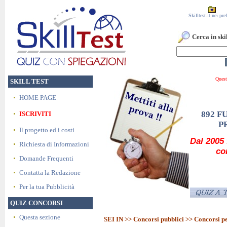
Skilltest.it nei pref
Cerca in skil
Questo conco
SKILL TEST
HOME PAGE
892 F
ISCRIVITI
P
Il progetto ed i costi
Dal 2005 
Richiesta di Informazioni
co
Domande Frequenti
Contatta la Redazione
Per la tua Pubblicità
QUIZ CONCORSI
Questa sezione
SEI IN >>
Concorsi pubblici
>> Concorsi p