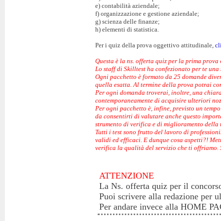
e) contabilità aziendale;
f) organizzazione e gestione aziendale;
g) scienza delle finanze;
h) elementi di statistica.
Per i quiz della prova oggettivo attitudinale,
cl
Questa è la ns. offerta quiz per la prima prova
Lo staff di Skilltest ha confezionato per te una 
Ogni pacchetto è formato da 25 domande diverse
quella esatta. Al termine della prova potrai co
Per ogni domanda troverai, inoltre, una chiara 
contemporaneamente di acquisire ulteriori noz
Per ogni pacchetto è, infine, previsto un temp
da consentirti di valutare anche questo important
strumento di verifica e di miglioramento della
Tutti i test sono frutto del lavoro di profession
validi ed efficaci. E dunque cosa aspetti?! Met
verifica la qualità del servizio che ti offriamo.
ATTENZIONE
La Ns. offerta quiz per il concors
Puoi scrivere alla redazione per u
Per andare invece alla HOME 