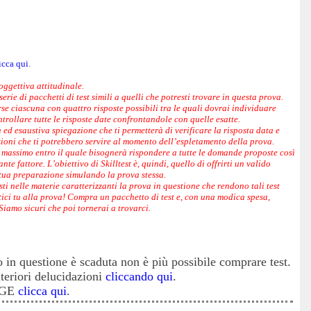
icca qui
.
 oggettiva attitudinale.
serie di pacchetti di test simili a quelli che potresti trovare in questa prova.
 ciascuna con quattro risposte possibili tra le quali dovrai individuare
ntrollare tutte le risposte date confrontandole con quelle esatte.
ed esaustiva spiegazione che ti permetterà di verificare la risposta data e
ioni che ti potrebbero servire al momento dell’espletamento della prova.
o massimo entro il quale bisognerà rispondere a tutte le domande proposte così
e fattore. L’obiettivo di Skilltest è, quindi, quello di offrirti un valido
 tua preparazione simulando la prova stessa.
isti nelle materie caratterizzanti la prova in questione che rendono tali test
tici tu alla prova! Compra un pacchetto di test e, con una modica spesa,
 Siamo sicuri che poi tornerai a trovarci.
o in questione è scaduta non è più possibile comprare test.
lteriori delucidazioni
cliccando qui
.
PAGE
clicca qui
.