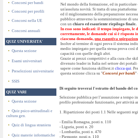
Concorsi per bandi
Nel mondo della formazione, ed in particolare d
un'assoluta novità. Si tratta di una piattaforma
Concorsi per profili
ed il miglioramento della preparazione necessa
pubblico attraverso la somministrazione di un
Concorsi nella UE
con un
chiaro ed esauriente riepilogo finale.
In esso sono indicati: il tempo impiegato, le 
Concorsi annuali
correttamente, le domande cui si è risposto 
ciascuna domanda,
una esaustiva spiegazion
QUIZ UNIVERSITA'
Inoltre al termine di ogni prova il sistema ind
medio impiegato per quella stessa prova così d
Questa sezione
capacità con quelle degli altri.
Grazie ai prezzi competitivi e alla cura che skil
Esami universitari
divenuto leader in Italia nel settore dei portal
sapere come funziona skilltest.it
clicca qui
. Pe
Preselezioni universitarie
questa sezione clicca su "
Concorsi per bandi
"
SSIS
Di seguito troverai l'estratto del bando del co
QUIZ VARI
Selezione pubblica per l’assunzione a tempo ind
Questa sezione
profilo professionale funzionario, per attività 
Quiz psico-attitudinali e
1. Ripartizione dei posti 1.1 Nelle seguenti regi
cultura gen.
- Emilia Romagna, posti n. 110
Quiz di lingua straniera
- Liguria, posti n. 20
- Lombardia, posti n. 470
Quiz materie informatiche
- Piemonte, posti n. 110