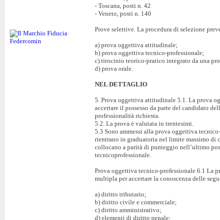
- Toscana, posti n. 42
- Veneto, posti n. 140
Prove selettive. La procedura di selezione preve
a) prova oggettiva attitudinale;
b) prova oggettiva tecnico-professionale;
c) tirocinio teorico-pratico integrato da una pro
d) prova orale.
NEL DETTAGLIO
5. Prova oggettiva attitudinale 5.1. La prova ogg
accertare il possesso da parte del candidato dell
professionalità richiesta.
5.2. La prova è valutata in trentesimi.
5.3 Sono ammessi alla prova oggettiva tecnico-
rientrano in graduatoria nel limite massimo di c
collocano a parità di punteggio nell’ultimo po
tecnicoprofessionale.
Prova oggettiva tecnico-professionale 6.1 La pr
multipla per accertare la conoscenza delle segu
a) diritto tributario;
b) diritto civile e commerciale;
c) diritto amministrativo;
d) elementi di diritto penale;