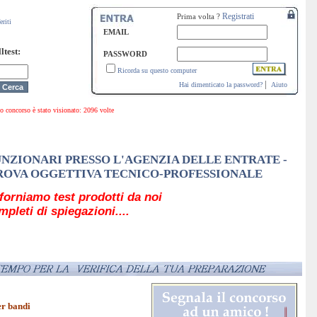
Registrati
Prima volta ?
eriti
EMAIL
ltest:
PASSWORD
Ricorda su questo computer
|
Hai dimenticato la password?
Aiuto
rso è stato visionato: 2096 volte
UNZIONARI PRESSO L'AGENZIA DELLE ENTRATE -
ROVA OGGETTIVA TECNICO-PROFESSIONALE
forniamo test prodotti da noi
mpleti di spiegazioni....
er bandi