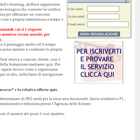
ell'e-learning, skilltest rappresenta
 tecnologica che consente la verifica
Il tuo nome:
ria per affrontare un concorso
La tua e-mail:
a vera e propria simulazione a tempo e
E-mail amico:
domande cui si è risposto
in maniera errata nonchè, per
e
.
ica il punteggio medio ed il tempo
a poter mettere a confronto le proprie
ltest riserva a ciascun cliente, esso è
i della formazione mediante quiz. Per
r sapere invece come è organizzata
 qui in alto, nella barra di navigazione.
ncorso* e la relativa offerta quiz.
eterminato di 892 unità per la terza area funzionale, fascia retributiva F1,
amministrativo-tributaria presso l'Agenzia delle Entrate.
oni il numero dei posti è così ripartito: