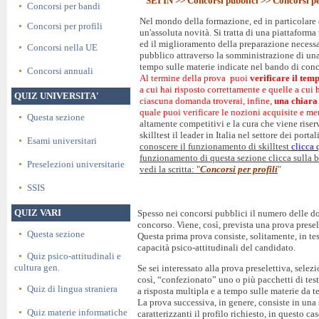
SEI IN >>
Concorsi pubblici
>> Concorsi pe
Concorsi per bandi
Nel mondo della formazione, ed in particolare d
Concorsi per profili
un'assoluta novità. Si tratta di una piattaforma
ed il miglioramento della preparazione necessa
Concorsi nella UE
pubblico attraverso la somministrazione di una s
tempo sulle materie indicate nel bando di con
Concorsi annuali
Al termine della prova puoi
verificare il tem
a cui hai risposto correttamente e quelle a cui h
QUIZ UNIVERSITA'
ciascuna domanda troverai, infine,
una chiara
quale puoi verificare le nozioni acquisite e me
Questa sezione
altamente competitivi e la cura che viene riserv
skilltest il leader in Italia nel settore dei por
Esami universitari
conoscere il funzionamento di skilltest
clicca 
funzionamento di questa sezione clicca sulla b
Preselezioni universitarie
vedi la scritta: "
Concorsi per profili
"
SSIS
QUIZ VARI
Spesso nei concorsi pubblici il numero delle d
concorso. Viene, così, prevista una prova presel
Questa sezione
Questa prima prova consiste, solitamente, in tes
capacità psico-attitudinali del candidato.
Quiz psico-attitudinali e
cultura gen.
Se sei interessato alla prova preselettiva, selez
così, “confezionato” uno o più pacchetti di tes
Quiz di lingua straniera
a risposta multipla e a tempo sulle materie da te
La prova successiva, in genere, consiste in una s
Quiz materie informatiche
caratterizzanti il profilo richiesto, in questo 