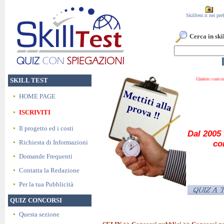
Skilltest.it nei pref
Cerca in skil
Questo concorso è
SKILL TEST
HOME PAGE
ISCRIVITI
Il progetto ed i costi
Dal 2005 
Richiesta di Informazioni
co
Domande Frequenti
Contatta la Redazione
Per la tua Pubblicità
QUIZ CONCORSI
Questa sezione