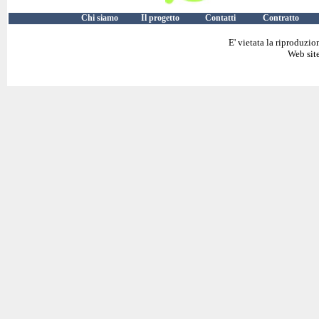
Chi siamo
Il progetto
Contatti
Contratto
E' vietata la riproduzio
Web site